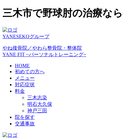
三木市で野球肘の治療なら
YANESEKOグループ
やね接骨院／やわら整骨院・整体院
YANE FIT ~パーソナルトレーニング~
HOME
初めての方へ
メニュー
対応症状
料金
三木志染
明石大久保
神戸三田
院を探す
交通事故