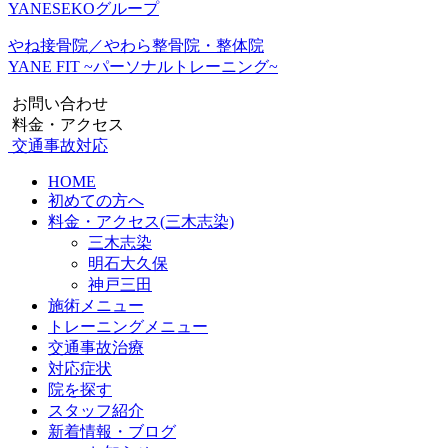
YANESEKOグループ
やね接骨院／やわら整骨院・整体院
YANE FIT ~パーソナルトレーニング~
お問い合わせ
料金・アクセス
交通事故対応
HOME
初めての方へ
料金・アクセス(三木志染)
三木志染
明石大久保
神戸三田
施術メニュー
トレーニングメニュー
交通事故治療
対応症状
院を探す
スタッフ紹介
新着情報・ブログ