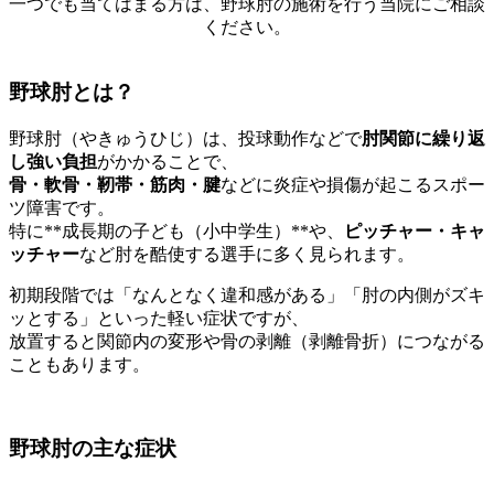
一つでも当てはまる方は、野球肘の施術を行う当院にご相談
ください。
野球肘とは？
野球肘（やきゅうひじ）は、投球動作などで
肘関節に繰り返
し強い負担
がかかることで、
骨・軟骨・靭帯・筋肉・腱
などに炎症や損傷が起こるスポー
ツ障害です。
特に**成長期の子ども（小中学生）**や、
ピッチャー・キャ
ッチャー
など肘を酷使する選手に多く見られます。
初期段階では「なんとなく違和感がある」「肘の内側がズキ
ッとする」といった軽い症状ですが、
放置すると関節内の変形や骨の剥離（剥離骨折）につながる
こともあります。
野球肘の主な症状