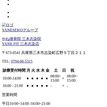
YANESEKOグループ
やね接骨院 三木志染院
YANE FIT 三木志染店
〒673-0541 兵庫県三木市志染町広野５丁目２１１
TEL.
0794-60-5315
診療受付時間
月
火
水
木
金
土
日
祝
08:00~
08:00~
10:00-14:00
●
●
●
●
●
×
15:00
15:00
16:00 - 21:00
●
●
●
●
●
-
×
-
営業時間
平日10:00~14:00 /16:00~21:00