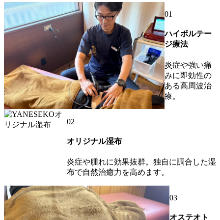
01
ハイボルテー
ジ療法
炎症や強い痛
みに即効性の
ある高周波治
療。
02
オリジナル湿布
炎症や腫れに効果抜群。独自に調合した湿
布で自然治癒力を高めます。
03
オステオト