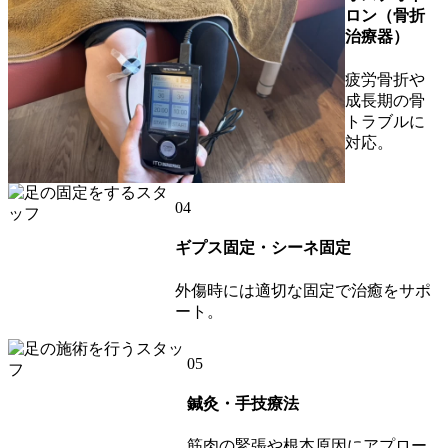
ロン（骨折
治療器）
疲労骨折や
成長期の骨
トラブルに
対応。
04
ギプス固定・シーネ固定
外傷時には適切な固定で治癒をサポ
ート。
05
鍼灸・手技療法
筋肉の緊張や根本原因にアプロー