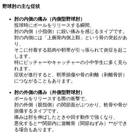
野球肘の主な症状
肘の内側の痛み（内側型野球肘）
投球時にボールをリリースする瞬間、
肘の内側（小指側）に鋭い痛みを感じるタイプです。
肘の内側には「上腕骨内側上顆」という骨の突起があ
り、
そこに付着する筋肉や靭帯が引っ張られて炎症を起こ
します。
特にピッチャーやキャッチャーの小中学生に多く見ら
れます。
症状が進行すると、靭帯損傷や骨の剥離（剥離骨折）
につながることもあります。
肘の外側の痛み（外側型野球肘）
ボールをリリースする際の衝撃で、
肘の外側（親指側）の関節面がぶつかり、軟骨や骨が
損傷するタイプです。
痛みは肘を伸ばしたときや回す動作で強くなり、
悪化すると**関節内に遊離骨（関節ねずみ）**ができ
る場合もあります。