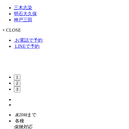
三木志染
明石大久保
神戸三田
× CLOSE
お電話で予約
LINEで予約
1
2
3
20
まで
夜
時
各種
保険対応