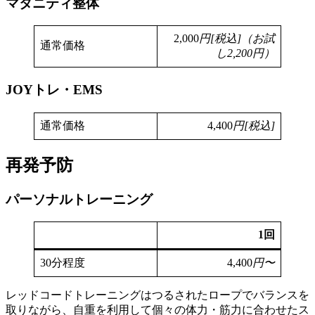
マタニティ整体
2,000
円[税込]（お試
通常価格
し2,200円）
JOYトレ・EMS
通常価格
4,400
円[税込]
再発予防
パーソナルトレーニング
1回
30分程度
4,400
円〜
レッドコードトレーニングはつるされたロープでバランスを
取りながら、自重を利用して個々の体力・筋力に合わせたス