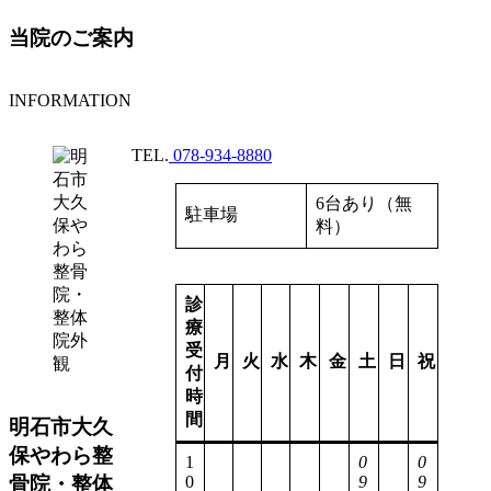
当院のご案内
INFORMATION
TEL.
078-934-8880
6台あり（無
駐車場
料）
診
療
受
月
火
水
木
金
土
日
祝
付
時
間
明石市大久
保やわら整
1
0
0
0
9
9
骨院・整体