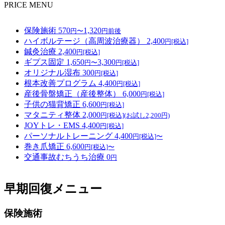
PRICE MENU
保険施術
570
1,320
円〜
円前後
ハイボルテージ（高周波治療器）
2,400
円[税込]
鍼灸治療
2,400
円[税込]
ギプス固定
1,650
3,300
円〜
円[税込]
オリジナル湿布
300
円[税込]
根本改善プログラム
4,400
円[税込]
産後骨盤矯正（産後整体）
6,000
円[税込]
子供の猫背矯正
6,600
円[税込]
マタニティ整体
2,000
円[税込](お試し2,200円)
JOYトレ・EMS
4,400
円[税込]
パーソナルトレーニング
4,400
円[税込]〜
巻き爪矯正
6,600
円[税込]〜
交通事故むちうち治療
0
円
早期回復メニュー
保険施術