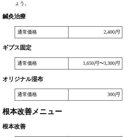
ょう。
鍼灸治療
通常価格
2,400
円
ギプス固定
通常価格
1,650
円〜
3,300
円
オリジナル湿布
通常価格
300
円
根本改善メニュー
根本改善