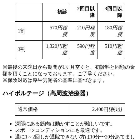
2回目以
3回目以
初診
降
降
570
円程
210
円程
180
円程
1割
度
度
度
1,320
円程
590
円程
510
円程
3割
度
度
度
※最後の来院日から期間が1ヶ月空くと、初診料と同額の金
額を頂くことになっております。ご了承ください。
※保険対応は厚生労働省の基準に基づきます。
ハイボルテージ（高周波治療器）
通常価格
2,400円
[税込]
深部にある筋肉は動かすことが難しいです。
スポーツコンディションにも最適です。
週に1～2回しか通院できない方は10分〜20分あてまし