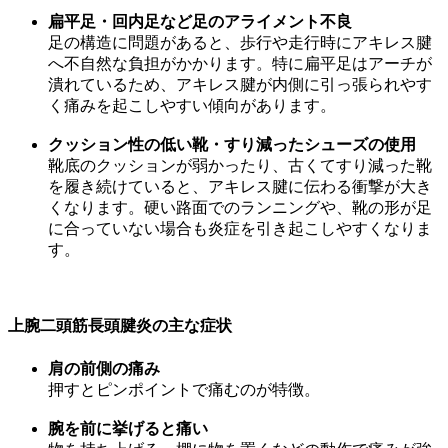
扁平足・回内足など足のアライメント不良
足の構造に問題があると、歩行や走行時にアキレス腱
へ不自然な負担がかかります。特に扁平足はアーチが
潰れているため、アキレス腱が内側に引っ張られやす
く痛みを起こしやすい傾向があります。
クッション性の低い靴・すり減ったシューズの使用
靴底のクッションが弱かったり、古くてすり減った靴
を履き続けていると、アキレス腱に伝わる衝撃が大き
くなります。硬い路面でのランニングや、靴の形が足
に合っていない場合も炎症を引き起こしやすくなりま
す。
上腕二頭筋長頭腱炎の主な症状
肩の前側の痛み
押すとピンポイントで痛むのが特徴。
腕を前に挙げると痛い