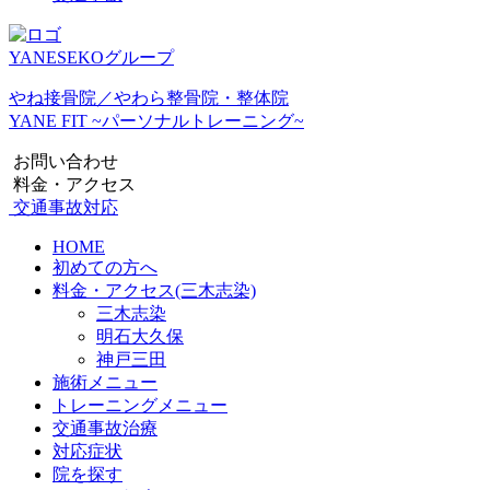
YANESEKOグループ
やね接骨院／やわら整骨院・整体院
YANE FIT ~パーソナルトレーニング~
お問い合わせ
料金・アクセス
交通事故対応
HOME
初めての方へ
料金・アクセス(三木志染)
三木志染
明石大久保
神戸三田
施術メニュー
トレーニングメニュー
交通事故治療
対応症状
院を探す