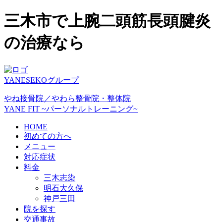
三木市で上腕二頭筋長頭腱炎
の治療なら
YANESEKOグループ
やね接骨院／やわら整骨院・整体院
YANE FIT ~パーソナルトレーニング~
HOME
初めての方へ
メニュー
対応症状
料金
三木志染
明石大久保
神戸三田
院を探す
交通事故