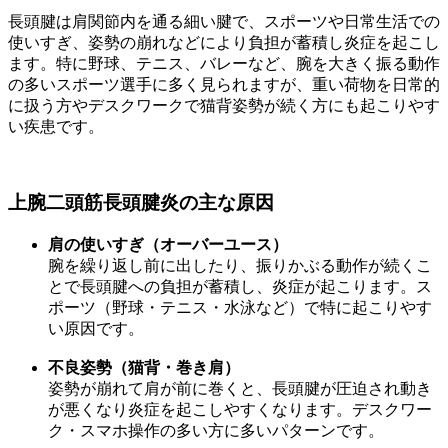
長頭腱は肩関節内を通る細い腱で、スポーツや日常生活での
使いすぎ、姿勢の崩れなどにより負担が蓄積し炎症を起こし
ます。特に野球、テニス、バレーなど、腕を大きく振る動作
の多いスポーツ選手に多く見られますが、重い荷物を日常的
に扱う方やデスクワークで猫背姿勢が続く方にも起こりやす
い疾患です。
上腕二頭筋長頭腱炎の主な原因
肩の使いすぎ（オーバーユース）
腕を繰り返し前に出したり、振りかぶる動作が続くこ
とで長頭腱への負担が蓄積し、炎症が起こります。ス
ポーツ（野球・テニス・水泳など）で特に起こりやす
い原因です。
不良姿勢（猫背・巻き肩）
姿勢が崩れて肩が前に巻くと、長頭腱が圧迫され動き
が悪くなり炎症を起こしやすくなります。デスクワー
ク・スマホ操作の多い方に多いパターンです。