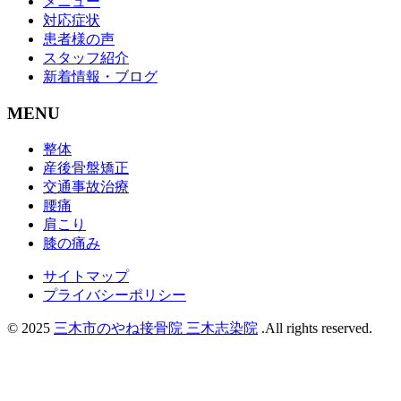
メニュー
対応症状
患者様の声
スタッフ紹介
新着情報・ブログ
MENU
整体
産後骨盤矯正
交通事故治療
腰痛
肩こり
膝の痛み
サイトマップ
プライバシーポリシー
© 2025
三木市のやね接骨院 三木志染院
.All rights reserved.