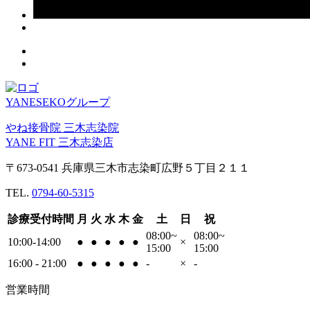
YANESEKOグループ
やね接骨院 三木志染院
YANE FIT 三木志染店
〒673-0541 兵庫県三木市志染町広野５丁目２１１
TEL.
0794-60-5315
診療受付時間
月
火
水
木
金
土
日
祝
08:00~
08:00~
10:00-14:00
●
●
●
●
●
×
15:00
15:00
16:00 - 21:00
●
●
●
●
●
-
×
-
営業時間