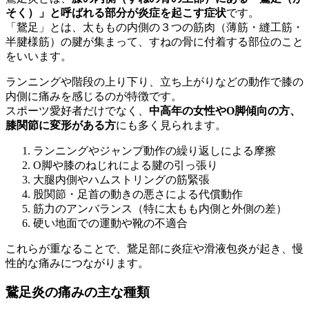
そく）」と呼ばれる部分が炎症を起こす症状
です。
「鵞足」とは、太ももの内側の３つの筋肉（薄筋・縫工筋・
半腱様筋）の腱が集まって、すねの骨に付着する部位のこと
をいいます。
ランニングや階段の上り下り、立ち上がりなどの動作で膝の
内側に痛みを感じるのが特徴です。
スポーツ愛好者だけでなく、
中高年の女性やO脚傾向の方、
膝関節に変形がある方
にも多く見られます。
ランニングやジャンプ動作の繰り返しによる摩擦
O脚や膝のねじれによる腱の引っ張り
大腿内側やハムストリングの筋緊張
股関節・足首の動きの悪さによる代償動作
筋力のアンバランス（特に太もも内側と外側の差）
硬い地面での運動や靴の不適合
これらが重なることで、鵞足部に炎症や滑液包炎が起き、慢
性的な痛みにつながります。
鵞足炎の痛みの主な種類