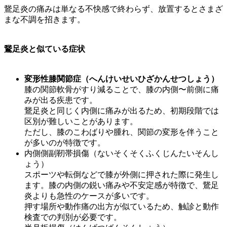
鵞足炎の痛みは単なる不快感で終わらず、放置するとさまざ
まな不調を招きます。
鵞足炎と似ている症状
変形性膝関節症（へんけいせいひざかんせつしょう）
膝の関節軟骨がすり減ることで、膝の内側〜前側に痛
みが出る疾患です。
鵞足炎と同じく内側に痛みが出るため、初期段階では
区別が難しいことがあります。
ただし、膝のこわばりや腫れ、関節の変形を伴うこと
が多いのが特徴です。
内側側副靭帯損傷（ないそくそくふくじんたいそんし
ょう）
スポーツや転倒などで膝が外側に押された際に発生し
ます。膝の内側の鋭い痛みや不安定感が特徴で、鵞足
炎よりも急性のケースが多いです。
押す場所や動作痛の出方が似ているため、触診と動作
検査での判別が必要です。