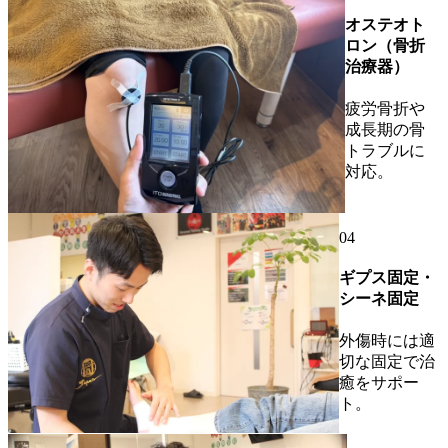
オステオト
ロン（骨折
治療器）
疲労骨折や
成長期の骨
トラブルに
対応。
04
ギプス固定・
シーネ固定
外傷時には適
切な固定で治
癒をサポー
ト。