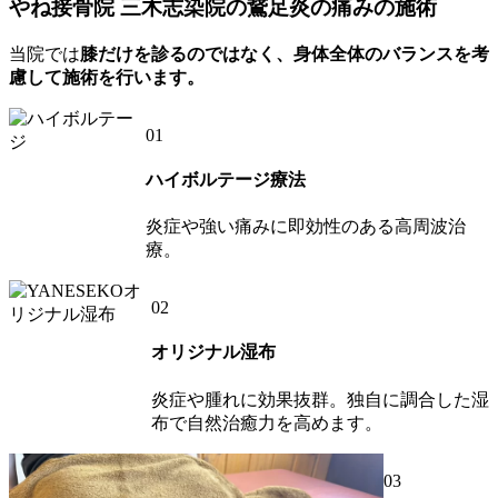
やね接骨院 三木志染院の鵞足炎の痛みの施術
当院では
膝だけを診るのではなく、身体全体のバランスを考
慮して施術を行います。
01
ハイボルテージ療法
炎症や強い痛みに即効性のある高周波治
療。
02
オリジナル湿布
炎症や腫れに効果抜群。独自に調合した湿
布で自然治癒力を高めます。
03