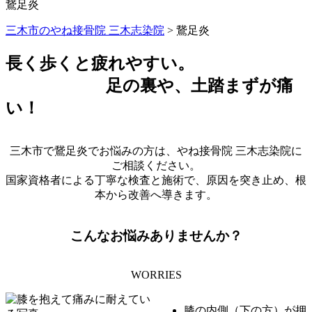
鵞足炎
三木市のやね接骨院 三木志染院
>
鵞足炎
長く歩くと疲れやすい。
足の裏や、土踏まずが痛
い！
三木市で鵞足炎でお悩みの方は、やね接骨院 三木志染院に
ご相談ください。
国家資格者による丁寧な検査と施術で、原因を突き止め、根
本から改善へ導きます。
こんなお悩みありませんか？
WORRIES
膝の内側（下の方）が押