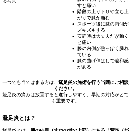
すと痛い
階段の上り下りや立ち上
がりで膝が痛む
スポーツ後に膝の内側が
ズキズキする
安静時は大丈夫だが動く
と痛い
膝の内側が熱っぽく腫れ
ている
膝の曲げ伸ばしで違和感
がある
一つでも当てはまる方は、
鵞足炎の施術を行う当院にご相談
ください。
鵞足炎の痛みは放置すると進行しやすく、早期の対応がとて
も重要です。
鵞足炎とは？
鵞足炎とは、
膝の内側（すねの骨の上部）にある「鵞足（が