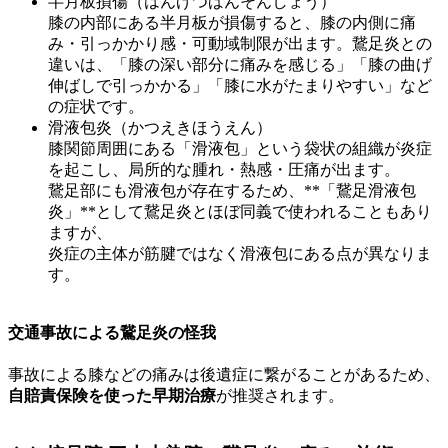
半月板損傷（はんげつばんそんしょう）
膝の内部にある半月板が損傷すると、膝の内側に痛
み・引っかかり感・可動域制限が出ます。鵞足炎との
違いは、「膝の深い部分に痛みを感じる」「膝の曲げ
伸ばしで引っかかる」「膝に水がたまりやすい」など
の症状です。
滑液包炎（かつえきほうえん）
膝関節周囲にある「滑液包」という袋状の組織が炎症
を起こし、局所的な腫れ・熱感・圧痛が出ます。
鵞足部にも滑液包が存在するため、**「鵞足滑液包
炎」**として鵞足炎とほぼ同義で使われることもあり
ますが、
炎症の主体が筋腱ではなく滑液包にある点が異なりま
す。
交通事故による鵞足炎の怪我
事故による膝などの痛みは後遺症に繋がることがあるため、
自賠責保険を使った早期治療
が推奨されます。