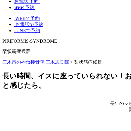
お電話
予約
WEB
予約
WEBで予約
お電話で予約
LINEで予約
PIRIFORMIS-SYNDROME
梨状筋症候群
三木市のやね接骨院 三木志染院
>
梨状筋症候群
長い時間、イスに座っていられない！
と感じたら。
長年のシ