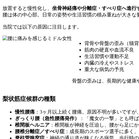
放置すると慢性化し、
坐骨神経痛や分離症・すべり症へ進行
腰は体の中心部。日常の姿勢や生活習慣の積み重ねが大きな
当院では以下の原因に注目します。
背骨や骨盤の歪み（猫背
筋肉の硬直や血流不良
生活習慣や運動不足
内臓の冷えやストレス
重大な病気の予兆
骨盤の歪みは、長期的な健康
梨状筋症候群の種類
慢性腰痛
：3ヶ月以上続く腰痛。原因不明が多いですが
ぎっくり腰（急性腰痛発作）
：「魔女の一撃」とも呼ば
椎間板ヘルニア
：椎間板が神経を圧迫し、腰から足にか
腰椎分離症／すべり症
：成長期のスポーツ選手に多く、
脊柱管狭窄症
：神経の通り道が狭くなる病気。歩行時の