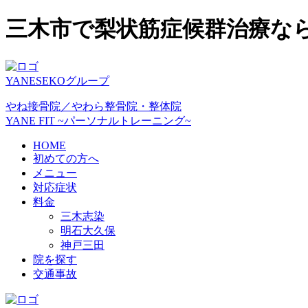
三木市で梨状筋症候群治療な
YANESEKOグループ
やね接骨院／やわら整骨院・整体院
YANE FIT ~パーソナルトレーニング~
HOME
初めての方へ
メニュー
対応症状
料金
三木志染
明石大久保
神戸三田
院を探す
交通事故