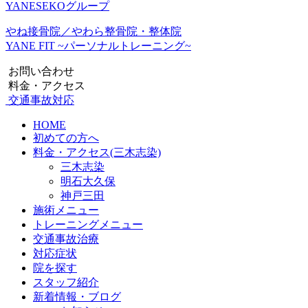
YANESEKOグループ
やね接骨院／やわら整骨院・整体院
YANE FIT ~パーソナルトレーニング~
お問い合わせ
料金・アクセス
交通事故対応
HOME
初めての方へ
料金・アクセス(三木志染)
三木志染
明石大久保
神戸三田
施術メニュー
トレーニングメニュー
交通事故治療
対応症状
院を探す
スタッフ紹介
新着情報・ブログ