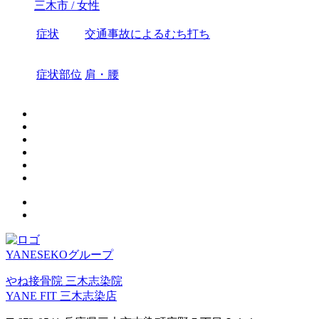
三木市 / 女性
症状
交通事故によるむち打ち
症状部位
肩・腰
YANESEKOグループ
やね接骨院 三木志染院
YANE FIT 三木志染店