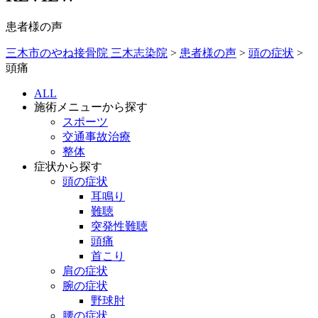
患者様の声
三木市のやね接骨院 三木志染院
>
患者様の声
>
頭の症状
>
頭痛
ALL
施術メニュー
から探す
スポーツ
交通事故治療
整体
症状
から探す
頭の症状
耳鳴り
難聴
突発性難聴
頭痛
首こり
肩の症状
腕の症状
野球肘
腰の症状