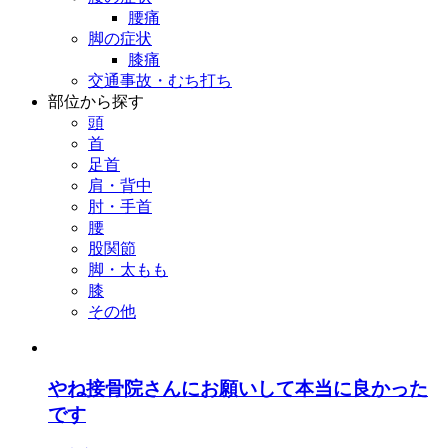
腰痛
脚の症状
膝痛
交通事故・むち打ち
部位
から探す
頭
首
足首
肩・背中
肘・手首
腰
股関節
脚・太もも
膝
その他
やね接骨院さんにお願いして本当に良かった
です