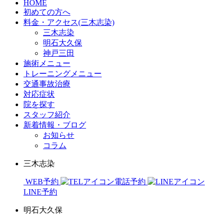
HOME
初めての方へ
料金・アクセス(三木志染)
三木志染
明石大久保
神戸三田
施術メニュー
トレーニングメニュー
交通事故治療
対応症状
院を探す
スタッフ紹介
新着情報・ブログ
お知らせ
コラム
三木志染
WEB予約
電話予約
LINE予約
明石大久保